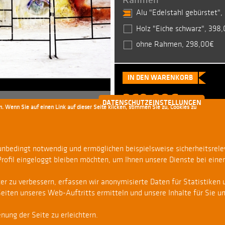
Alu "Edelstahl gebürstet"
Holz "Eiche schwarz", 398
ohne Rahmen, 298,00€
368,00€
inkl. MwST., 
DATENSCHUTZEINSTELLUNGEN
. Wenn Sie auf einen Link auf dieser Seite klicken, stimmen Sie zu, Cookies zu
Kaufen Sie eine Fine-Ar
edition.
 unbedingt notwendig und ermöglichen beispielsweise sicherheitsrel
Sie fast 20 %
!
Profil eingeloggt bleiben möchten, um Ihnen unsere Dienste bei eine
Von vielen Serien stellt Time 
Bildedition zusammen: eine Au
 zu verbessern, erfassen wir anonymisierte Daten für Statistiken u
bestimmten Reihenfolge, von de
iten unseres Web-Auftritts ermitteln und unsere Inhalte für Sie u
 mit Begleitmappe
Ganzes bzw. nebeneinander fun
nung der Seite zu erleichtern.
ertifikat
, das durch ein