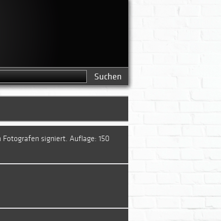
Search this
Search form
site
 Fotografen signiert. Auflage: 150