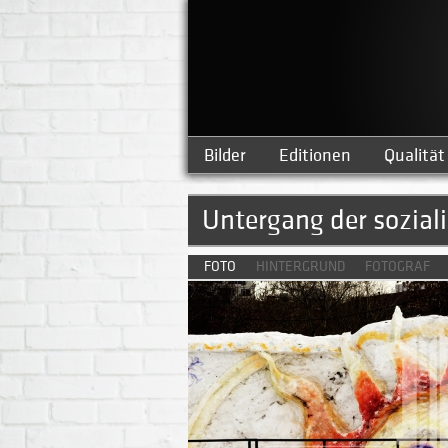
Bilder
Editionen
Qualität
Untergang der sozial
FOTO
HINTERGRUND
FOTOGRAF