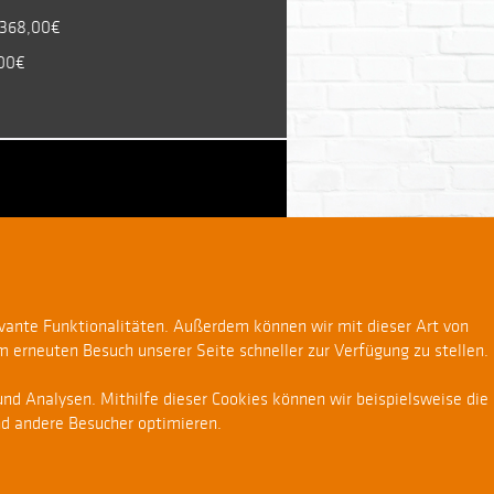
, 368,00€
,00€
zzgl.
Versand
t-History-Edition und
sparen
evante Funktionalitäten. Außerdem können wir mit dieser Art von
m erneuten Besuch unserer Seite schneller zur Verfügung zu stellen.
Tunnel Images auch eine besondere
swahl von 5 Motiven in einer
nd Analysen. Mithilfe dieser Cookies können wir beispielsweise die
r wir glauben, dass sie sehr gut als
nd andere Besucher optimieren.
ktioniert.