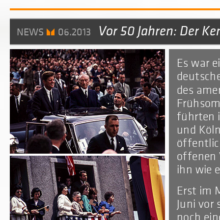
Vor 50 Jahren: Der K
NEWS
06.2013
Es war e
deutsche
des amer
Frühsomm
führten 
und Köln
öffentli
offenen
ihn wie 
Erst im 
Juni vor 
noch ein