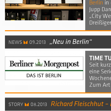
Berlin
in 
Jupp Dar
„
City We
Dreißige
„Neu in Berlin“
NEWS
09.2013
TIME TU
Seit kur
eine Ser
Wochene
Zum Arti
Richard Fleischhut –
STORY
08.2013