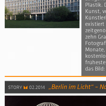
Plastik. 
Kunst, v
Künstler
existier
zeitgenö
zehn Gra
Fotografi
Monate, 
kostenlo
früheste
das Bild
„Berlin im Licht“ – N
STORY
02.2014