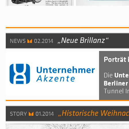
„Neue Brillanz“
NEWS
02.2014
Porträt
Unte
Die
Berline
Tunnel I
„Historische Weihnac
STORY
01.2014