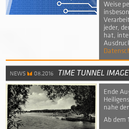
Weise pe
insbeson
Verarbei
jeder, d
hat, inte
Ausdruck
Datensc
TIME TUNNEL IMAGES 
NEWS
08.2016
Ende Au
Heiligen
nahe der
Ab dem 1