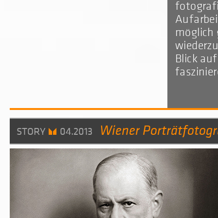
fotograf
Aufarbei
möglich
wiederz
Blick au
faszinier
Wiener Porträtfotogr
STORY
04.2013