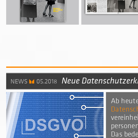
Neue Datenschutzerk
NEWS
05.2018
Ab heute
Datensc
vereinhe
personen
Das bede