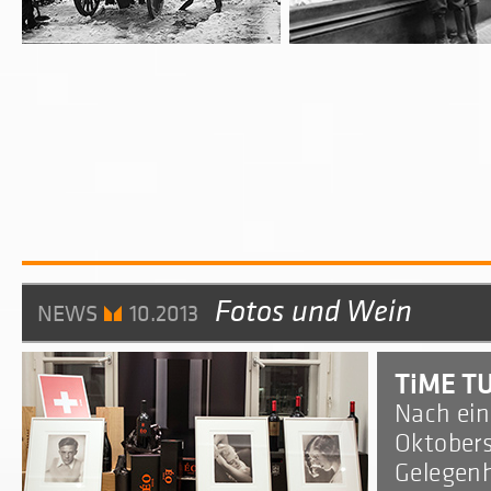
Fotos und Wein
NEWS
10.2013
TiME TU
Nach ein
Oktobers
Gelegenh