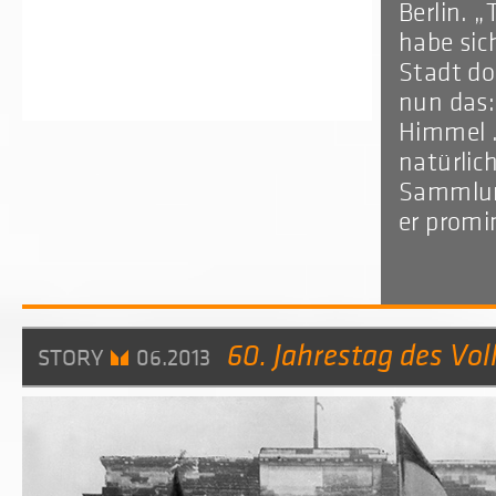
Berlin. 
habe sic
Stadt do
nun das:
Himmel .
natürlic
Sammlun
er promi
60. Jahrestag des Vol
STORY
06.2013