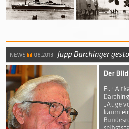
Jupp Darchinger gest
NEWS
08.2013
Der Bil
Für Altk
Darching
„Auge vo
kaum ein
Bundesre
selbstst