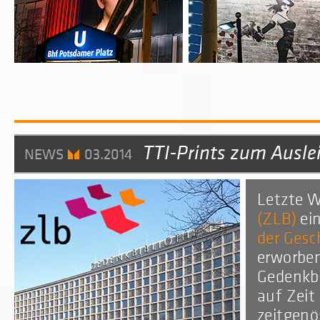
TTI-Prints zum Ausle
NEWS
03.2014
Letzte W
(ZLB)
ei
der Gesc
erworben
Gedenkbi
auf Zeit
zeitgenö