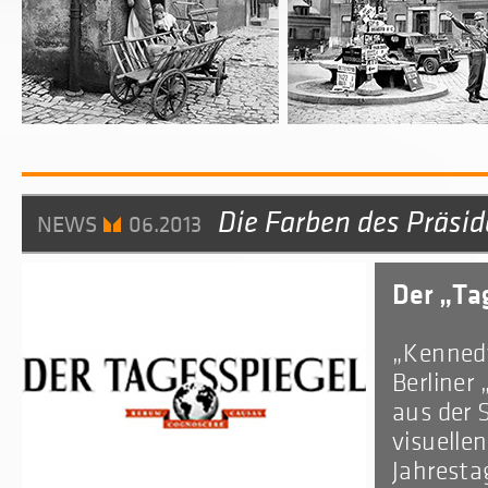
Die Farben des Präsi
NEWS
06.2013
Der „Ta
„Kennedy
Berliner 
aus der 
visuelle
Jahresta