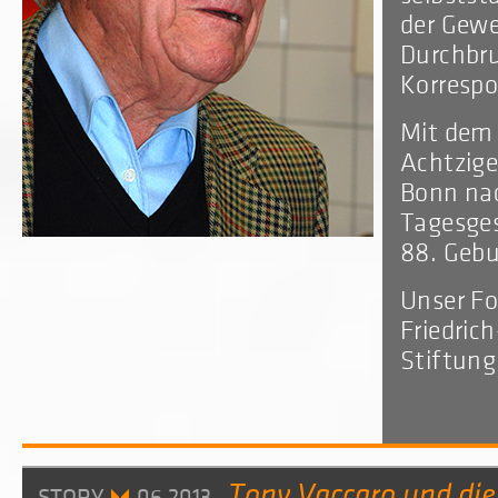
der Gewe
Durchbru
Korrespo
Mit dem 
Achtzige
Bonn nac
Tagesges
88. Gebu
Unser Fo
Friedric
Stiftung
Tony Vaccaro und die
STORY
06.2013