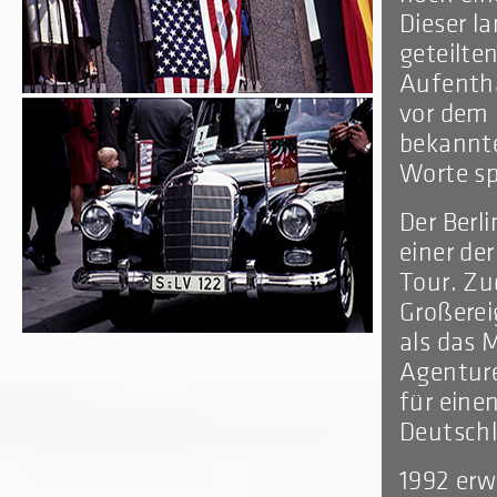
Dieser l
geteilte
Aufentha
vor dem 
bekannte
Worte spr
Der Berli
einer de
Tour. Zu
Großerei
als das M
Agenture
für eine
Deutschl
1992 erw