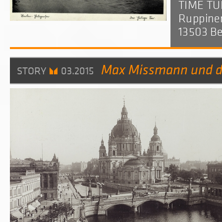
TIME TU
Ruppine
13503 Be
Max Missmann und die
STORY
03.2015