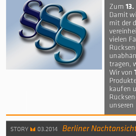
13.
Zum
Damit wi
mit der 
vereinhe
vielen Fä
Rücksend
unabhän
tragen, 
Wir von
Produkte
kaufen u
Rücksend
unseren
Berliner Nachtansicht
STORY
03.2014