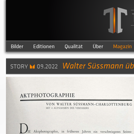
Bilder
Editionen
Qualität
Über
Magazin
Walter Süssmann üb
STORY
09.2022